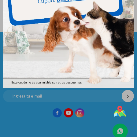
Bravecto 4.5 - 10 Kg
Bravecto 20 - 40 Kg
690
1.113
$
1.380
$
2.225
$
$
Newsletter
¡Suscribite y recibí todas nuestras novedades!


