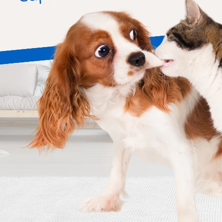
Bravecto 4.5 - 10 Kg
Bravecto 20 - 40 Kg
690
1.113
$
1.380
$
2.225
$
$
Mi cuenta
N
¡
ar
Mi cuenta