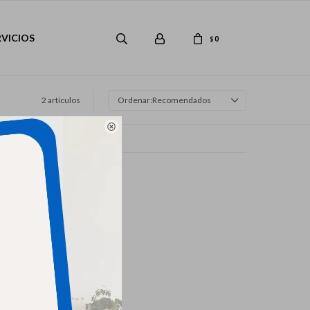
RVICIOS
0
$
2 artículos
Recomendados
