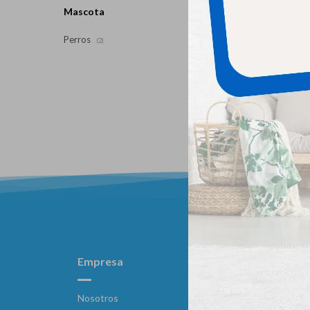
Mascota
Perros
(2)
Empresa
Compra
Nosotros
Como compr