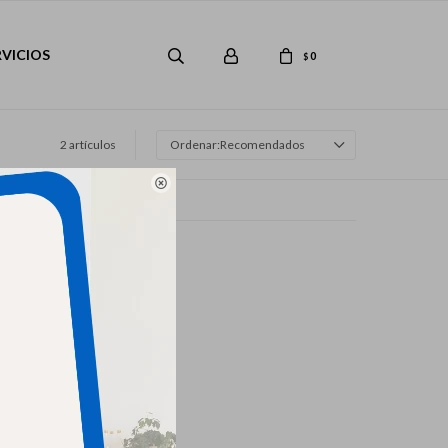
RVICIOS
0
$
2 artículos
Recomendados
