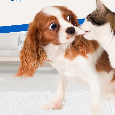
Bravecto 4.5 - 10 Kg
Bravecto 20 - 40 Kg
690
1.113
$
1.380
$
2.225
$
$
Mi cuenta
N
¡
ar
Mi cuenta