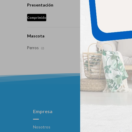
Presentación
Comprimido
Mascota
Perros
(2)
Empresa
Compra
Nosotros
Como compr