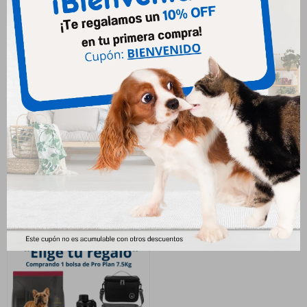
Pro Plan Cachorro Perro
Pro Plan Exigente Perro
Pequeño 7.5kg
Pequeño 7.5kg
2.868
3.040
$
$