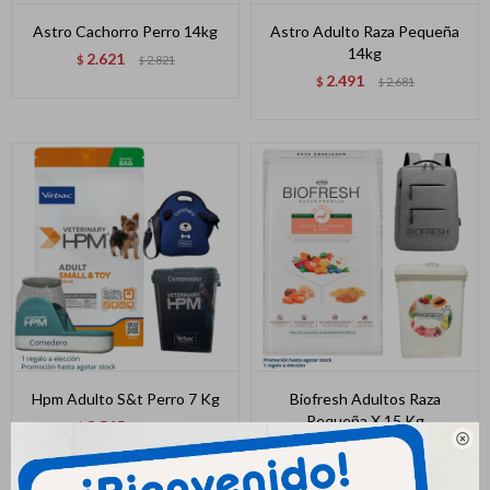
Astro Cachorro Perro 14kg
Astro Adulto Raza Pequeña
14kg
2.621
$
2.821
$
2.491
$
2.681
$
Hpm Adulto S&t Perro 7 Kg
Biofresh Adultos Raza
Pequeña X 15 Kg
3.545
$
3.939
$

4.720
$
5.250
$