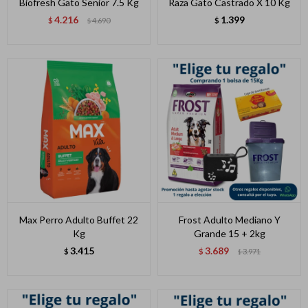
Biofresh Gato Senior 7.5 Kg
Raza Gato Castrado X 10 Kg
4.216
1.399
$
4.690
$
$
Max Perro Adulto Buffet 22
Frost Adulto Mediano Y
Kg
Grande 15 + 2kg
3.415
3.689
$
$
3.971
$