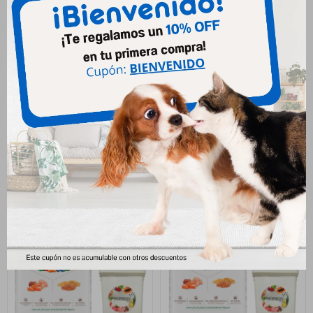
Hpm Adulto S&t Perro 7 Kg
Biofresh Castrado Razas
Grandes 15 Kg
3.545
$
3.939
$
4.720
$
5.250
$