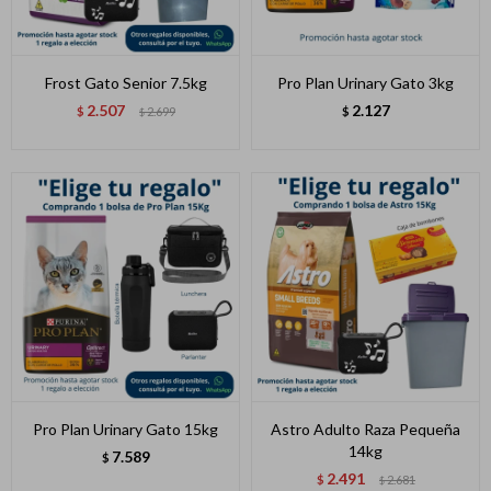
Frost Gato Senior 7.5kg
Pro Plan Urinary Gato 3kg
2.507
2.127
$
2.699
$
$
Pro Plan Urinary Gato 15kg
Astro Adulto Raza Pequeña
14kg
7.589
$
2.491
$
2.681
$