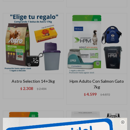
Astro Selection 14+3kg
Hpm Adulto Con Salmon Gato
7kg
2.308
$
2.484
$
4.599
$
4.872
$
