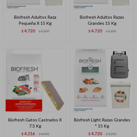
Biofresh Adultos Raza
Biofresh Adultos Razas
Pequeña X 15 Kg
Grandes 15 Kg
4.720
4.720
$
5.250
$
5.250
$
$
Biofresh Gatos Castrados X
Biofresh Light Razas Grandes
7.5 Kg
* 15 Kg
4.216
4.720
$
4.690
$
5.250
$
$