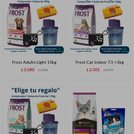
Frost Adulto Light 15kg
Frost Cat Indoor 7.5 +1kg
3.580
2.301
$
3.854
$
2.477
$
$