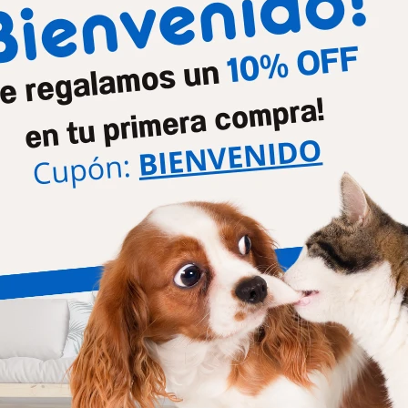
ost Cat Indoor 7.5 +1kg
Frost Gato Senior 7.5kg
2.301
2.507
$
2.477
$
2.699
$
$
o Plan Urinary Gato 3kg
Pro Plan Urinary Gato 15kg
2.127
7.589
$
$