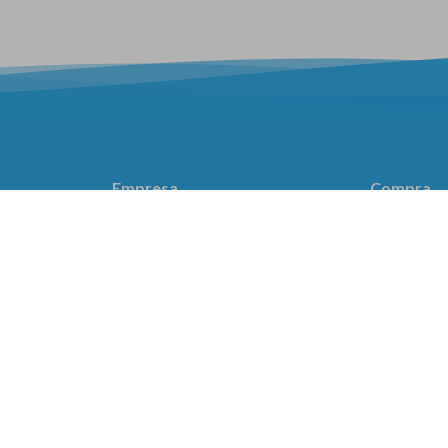
Empresa
Compra
Nosotros
Como compr
Contacto
Envíos
Tienda
Devolucione
Preguntas f