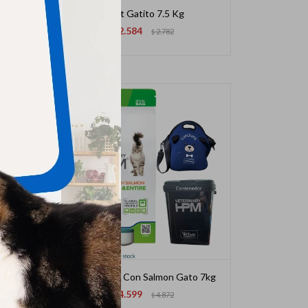
Frost Gatito 7.5 Kg
2.584
$
2.782
$
Hpm Adulto Con Salmon Gato 7kg
4.599
$
4.872
$