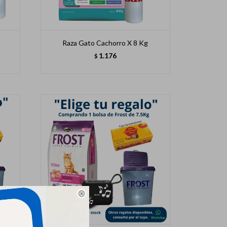
g
Raza Gato Cachorro X 8 Kg
1.176
$
