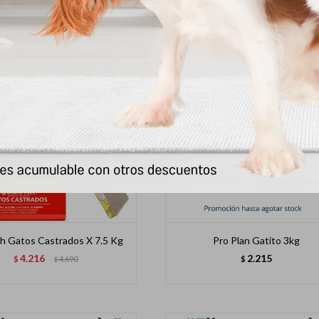
sh Gatos Castrados X 7.5 Kg
Pro Plan Gatito 3kg
4.216
2.215
$
4.690
$
$