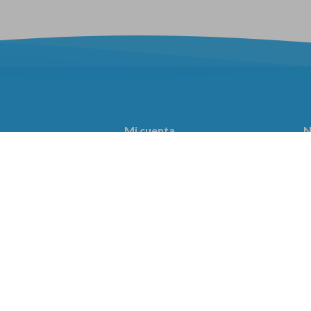
Mi cuenta
N
¡
ar
Mi cuenta
Mis compras
s
Mis direcciones
recuentes
Wish List