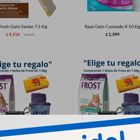
fresh Gato Senior 7.5 Kg
Raza Gato Castrado X 10 K
4.216
1.399
$
4.690
$
$