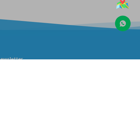
ewsletter
Suscribite y recibí todas nuestras novedades!


