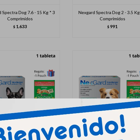
 Spectra Dog 7.6 - 15 Kg * 3
Nexgard Spectra Dog 2 - 3.5 Kg
Comprimidos
Comprimidos
1.633
991
$
$
d M Perros De 4 - 10 Kg X 1
Nexgard L Perros De 10 - 25 Kg