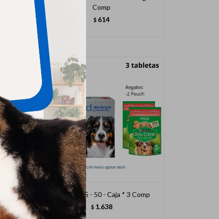
Comp
614
$
mp
Nexgard 25 - 50 - Caja * 3 Comp
1.638
$