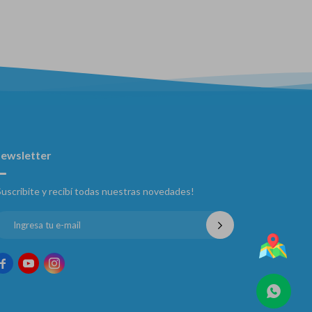
ewsletter
Suscribite y recibí todas nuestras novedades!


