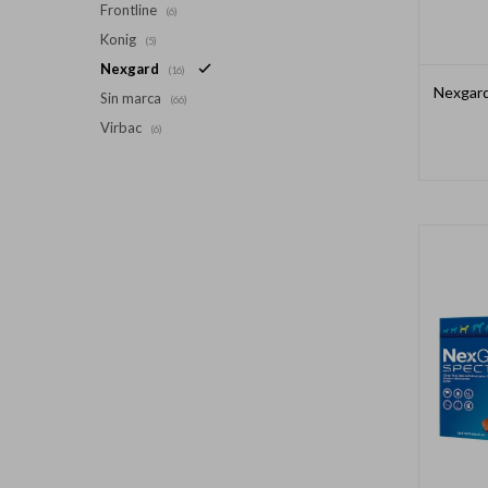
Frontline
(6)
Konig
(5)
Nexgard
(16)
Nexgard
Sin marca
(66)
Virbac
(6)