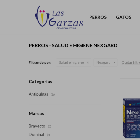
PERROS
GATOS
PERROS - SALUD E HIGIENE NEXGARD
Quitar filt
Filtrando por:
Salud e higiene
Nexgard
Categorías
Antipulgas
(16)
Marcas
Bravecto
(6)
Dominal
(8)