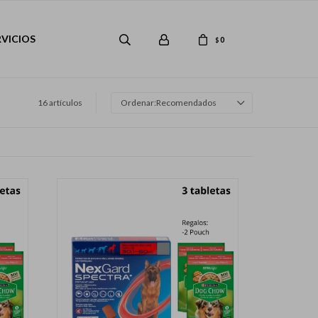
RVICIOS
0
$
16 artículos
Recomendados