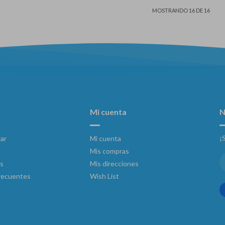
MOSTRANDO
16
DE
16
Mi cuenta
N
¡
ar
Mi cuenta
Mis compras
s
Mis direcciones
recuentes
Wish List