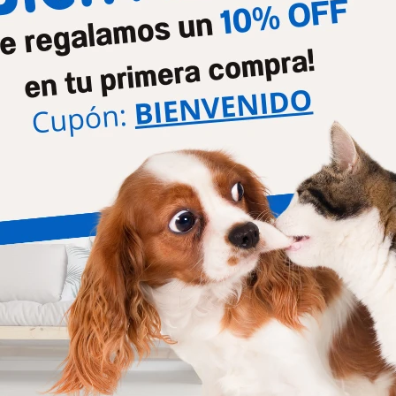
Comp
Comp
330
440
$
$
rd 2 - 4 Kg - Caja * 3 Comp
Nexgard 10-25 - Caja * 3 Co
792
1.055
$
$