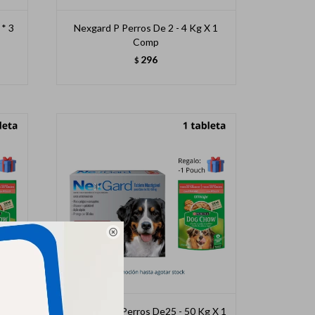
 * 3
Nexgard P Perros De 2 - 4 Kg X 1
Comp
296
$

 X 1
Nexgard Gg Perros De25 - 50 Kg X 1